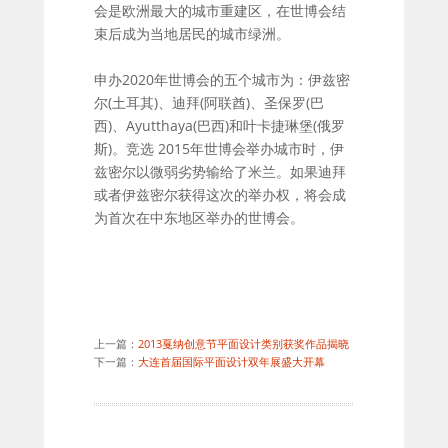
会是欧洲最大的城市重建区，在世博会结
束后成为当地居民的城市绿洲。
申办2020年世博会的五个城市为：伊兹密
尔(土耳其)、迪拜(阿联酋)、圣保罗(巴
西)、Ayutthaya(巴西)和叶卡捷琳堡(俄罗
斯)。竞选 2015年世博会举办城市时，伊
兹密尔以微弱劣势输给了米兰。如果迪拜
或者伊兹密尔获得这次的举办权，将会成
为首次在中东地区举办的世博会。
上一篇：
2013戛纳创意节平面设计类别获奖作品揭晓
下一篇：
大连首届国际平面设计双年展盛大开幕