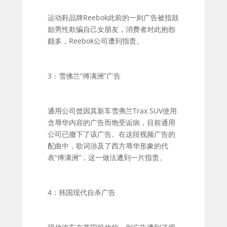
运动鞋品牌Reebok此前的一则广告被指鼓
励男性欺骗自己女朋友，消费者对此抱怨
颇多，Reebok公司遭到指责。
3：雪佛兰“傅满洲”广告
通用公司曾因其新车雪弗兰Trax SUV使用
含辱华内容的广告而饱受诟病，目前通用
公司已撤下了该广告。在这段视频广告的
配曲中，歌词涉及了西方辱华形象的代
表“傅满洲”，这一做法遭到一片指责。
4：韩国现代自杀广告