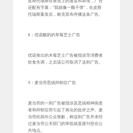
皮斯托瑞斯在赛道上的速度和表现，广告
还配有字幕：“我就像一颗子弹”，在皮斯
托瑞斯案发后，耐克宣布停播这条广告。
8：优诺酸奶的草莓芝士广告
优诺推出的木莓芝士广告被指误导消费者
饮食失调，之后该公司取消了这则广告。
9：麦当劳恶搞抑郁症广告
麦当劳的一则广告被指涉及恶搞精神病患
者和抑郁症而引起了舆论的批评之声。麦
当劳此前向公众致歉，称这则广告并未经
过麦当劳公关部门的审批就直接刊登在公
共地点。