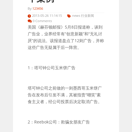
By:
123456
2013-05-26 11:14:15
news 行业新闻
0 Comments
美国《赫芬顿邮报》5月8日报道称，谈到
广告业，业界经常有“创意新颖”和“无礼讨
厌”的说法。该报道盘点了12则广告，并称
这些广告无疑属于后一阵营。
1：塔可钟公司玉米饼广告
塔可钟公司之前做的一则墨西哥玉米饼广
告在发布后引发不满，其被指责“嘲笑”素
食主义者，经公司投票后决定取消广告。
2：Reebok公司：欺骗女朋友广告