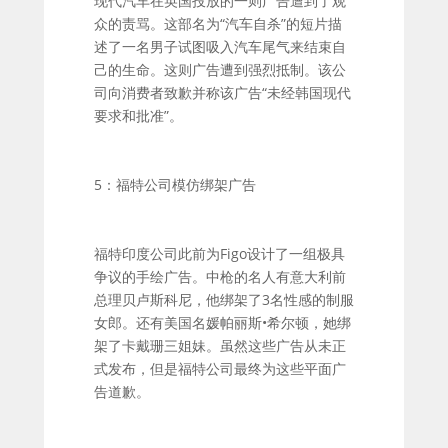
现代汽车在英国投放的一则广告遭到了观
众的责骂。这部名为“汽车自杀”的短片描
述了一名男子试图吸入汽车尾气来结束自
己的生命。这则广告遭到强烈抵制。该公
司向消费者致歉并称该广告“未经韩国现代
要求和批准”。
5：福特公司模仿绑架广告
福特印度公司此前为Figo设计了一组极具
争议的手绘广告。中枪的名人有意大利前
总理贝卢斯科尼，他绑架了3名性感的制服
女郎。还有美国名媛帕丽斯•希尔顿，她绑
架了卡戴珊三姐妹。虽然这些广告从未正
式发布，但是福特公司最终为这些平面广
告道歉。