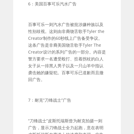
6：美国百事可乐汽水广告
百事可乐一则汽水广告被批涉嫌种族以及
性别歧视。这则由非裔饶舌歌手Tyler the
Creator制作的60秒线上广告备受争议。
这条广告是非裔美国饶舌歌手Tyler The
Creator设计的系列广告的一部分。内容是
警方要求一名遭受殴打、拄着拐杖的白人
女子从一排黑人男子以及一只山羊中指认
袭击她的嫌疑犯。百事可乐已道歉而且撤
回广告。
7：耐克“刀锋战士”广告
“刀锋战士”皮斯托瑞斯曾为耐克拍摄一则
广告，显示刀锋战士全力起跑，意在表明